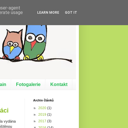
 user-agent
nerate usage
LEARN MORE
GOT IT
ain
Fotogalerie
Kontakt
Archiv článků
►
2020
(1)
áci
►
2019
(1)
la vydána
►
2017
(3)
ištěnou
▼
2016
(14)