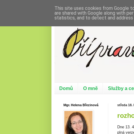
This site uses cookies from Google to 
are shared with Google along with per
statistics, and to detect and address
doučování - předškoláci
Domů
O mně
Služby a ce
Mgr. Helena Březinová
středa 18.
rozho
Dne 13. 4
plná verz