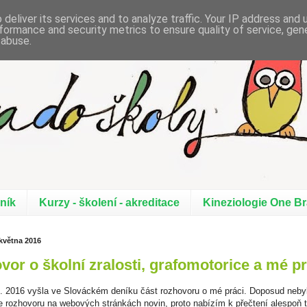
deliver its services and to analyze traffic. Your IP address and
formance and security metrics to ensure quality of service, ge
 abuse.
 - grafomotorika - SPU
ník
Kurzy - školení - akreditace
Kineziologie One Br
 května 2016
vor o školní zralosti, grafomotorice a mé pr
. 2016 vyšla ve Slováckém deníku část rozhovoru o mé práci. Doposud neby
e rozhovoru na webových stránkách novin, proto nabízím k přečtení alespoň t