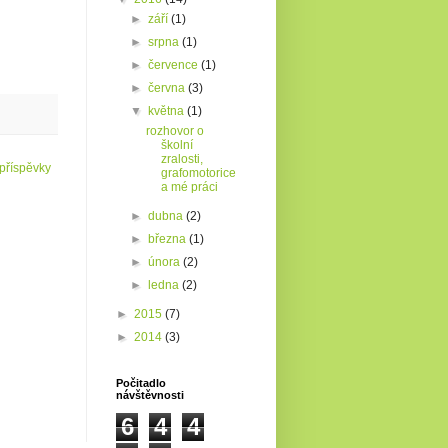
►
září
(1)
►
srpna
(1)
►
července
(1)
►
června
(3)
▼
května
(1)
rozhovor o
školní
zralosti,
 příspěvky
grafomotorice
a mé práci
►
dubna
(2)
►
března
(1)
►
února
(2)
►
ledna
(2)
►
2015
(7)
►
2014
(3)
Počitadlo
návštěvnosti
6
4
4