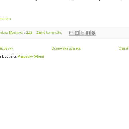
rmace »
elena Březinová
v
2:18
Žádné komentáře:
říspěvky
Domovská stránka
Starší
se k odběru:
Příspěvky (Atom)