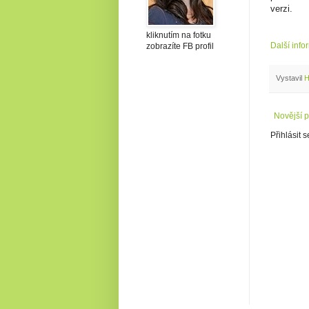
verzi.
kliknutím na fotku
Další info
zobrazíte FB profil
Vystavil
H
Novější p
Přihlásit 