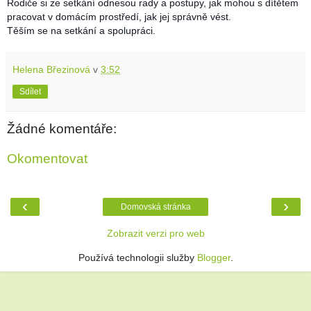
Rodiče si ze setkání odnesou rady a postupy, jak mohou s dítětem
pracovat v domácím prostředí, ja
k jej správně vést.
Těším se na setkání a spolupráci.
Helena Březinová
v
3:52
Sdílet
Žádné komentáře:
Okomentovat
‹
›
Domovská stránka
Zobrazit verzi pro web
Používá technologii služby
Blogger
.