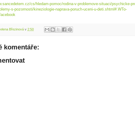
w.sancedetem.cz/cs/hledam-pomoc/rodina-v-problemove-situaci/psychicke-pr
oblemy-s-pozornosti/kineziologie-naprava-poruch-uceni-u-deti.shtml#.WTo-
facebook
elena Březinová
v
2:50
é komentáře:
entovat