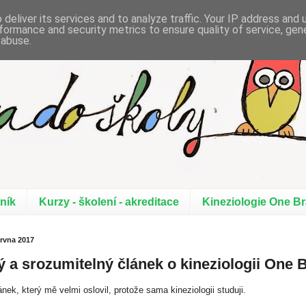
deliver its services and to analyze traffic. Your IP address and
formance and security metrics to ensure quality of service, ge
 abuse.
 - grafomotorika - SPU
ník
Kurzy - školení - akreditace
Kineziologie One Br
ervna 2017
 a srozumitelný článek o kineziologii One 
ánek, který mě velmi oslovil, protože sama kineziologii studuji.