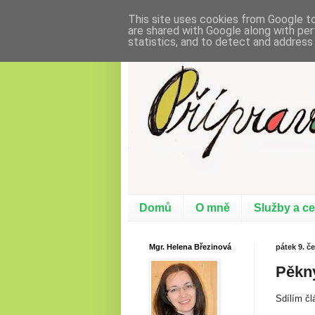
This site uses cookies from Google to 
are shared with Google along with per
statistics, and to detect and address
doučování - předškoláci
Domů
O mně
Služby a ce
Mgr. Helena Březinová
pátek 9. č
Pěkný
Sdílím čl