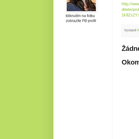
http://ww
ditete/pr
1k9Zs2Y.
kliknutím na fotku
zobrazíte FB profil
Vystavil
H
Žádn
Okom