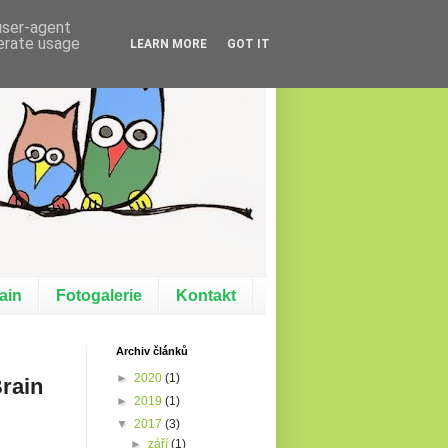
 user-agent
nerate usage
LEARN MORE
GOT IT
ain
Fotogalerie
Kontakt
Archiv článků
►
2020
(1)
Brain
►
2019
(1)
▼
2017
(3)
►
září
(1)