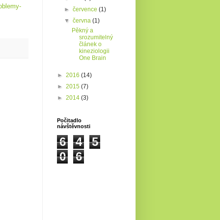
oblemy-
►
července
(1)
▼
června
(1)
Pěkný a
srozumitelný
článek o
kineziologii
One Brain
►
2016
(14)
►
2015
(7)
►
2014
(3)
Počitadlo
návštěvnosti
6
4
5
0
6