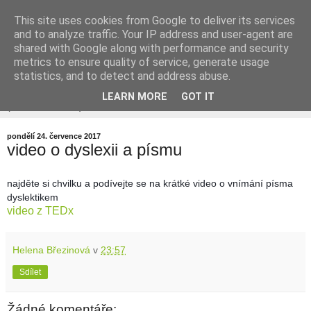
This site uses cookies from Google to deliver its services
doučování - předškoláci -
and to analyze traffic. Your IP address and user-agent are
shared with Google along with performance and security
grafomotorika - SPU
metrics to ensure quality of service, generate usage
statistics, and to detect and address abuse.
LEARN MORE
GOT IT
▼
pondělí 24. července 2017
video o dyslexii a písmu
najděte si chvilku a podívejte se na krátké video o vnímání písma
dyslektikem
video z TEDx
Helena Březinová
v
23:57
Sdílet
Žádné komentáře: